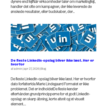
dyrere end fejlNår virksomheder taler om marketingfejl,
handler det ofte om kampagner, der ikke leverede de
ønskede resultater, eller budskaber, der...
De fleste LinkedIn-opslag bliver ikke læst. Her er
hvorfor
af
admin
|
apr 27, 2026
|
Blog
De fleste LinkedIn-opslag bliver ikke læst. Her er hvorfor
dato forfatterIda Marie Lindegaard Formatet er ikke
problemet. Det er indholdetDe fleste kender
efterhånden grundprincipperne for et godt LinkedIn-
opslag: en skarp åbning, korte afsnit og et visuelt
element....