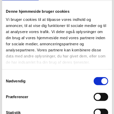
som: “Kunne det ikke være sjovt, hvis vi …” Men en idé
har ingen værdi i sig selv. Først når man går et...
Denne hjemmeside bruger cookies
Vi bruger cookies til at tilpasse vores indhold og
annoncer, til at vise dig funktioner til sociale medier og til
at analysere vores trafik. Vi deler også oplysninger om
din brug af vores hjemmeside med vores partnere inden
for sociale medier, annonceringspartnere og
analysepartnere. Vores partnere kan kombinere disse
data med andre oplysninger, du har givet dem, eller som
de har indsamlet fra din brug af deres tjenester.
Samtykkevalg
Pæne kampagner flytter intet
Nødvendig
af
admin
|
nov 24, 2025
|
Blog
Pæne kampagner flytter intet dato forfatterIda Marie
Præferencer
Lindegaard Flot. Men virker det?Vi ser dem hele tiden:
Kampagner, der er flotte, gennemarbejdede og
fuldstændig ligegyldige. For hvad hjælper det, hvis de
Statistik