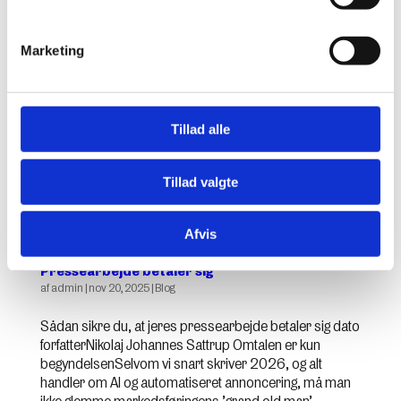
ikke flytter noget? I dag er det ikke nok at skabe...
Marketing
Tillad alle
Tillad valgte
Afvis
Pressearbejde betaler sig
af
admin
|
nov 20, 2025
|
Blog
Sådan sikre du, at jeres pressearbejde betaler sig dato
forfatterNikolaj Johannes Sattrup Omtalen er kun
begyndelsenSelvom vi snart skriver 2026, og alt
handler om AI og automatiseret annoncering, må man
ikke glemme markedsføringens ’grand old man’.