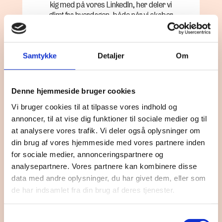
kig med på vores LinkedIn, her deler vi
glimt fra hverdagen, både når vi skaber
løsninger sammen, og når vi bare har det
godt sammen.
Samtykke
Detaljer
Om
LinkedIn
Denne hjemmeside bruger cookies
Vi bruger cookies til at tilpasse vores indhold og
annoncer, til at vise dig funktioner til sociale medier og til
at analysere vores trafik. Vi deler også oplysninger om
Ledige
din brug af vores hjemmeside med vores partnere inden
stillinger
for sociale medier, annonceringspartnere og
analysepartnere. Vores partnere kan kombinere disse
data med andre oplysninger, du har givet dem, eller som
Er du klar til at sætte din faglighed i spil – og
de har indsamlet fra din brug af deres tjenester.
blive en del af et lille hold med store
ambitioner?
Samtykkevalg