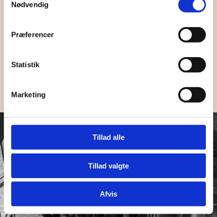
Tag et kig på vores ledige stillinger
Nødvendig
Se mere her
Præferencer
Statistik
Marketing
Tillad alle
Tillad valgte
Afvis