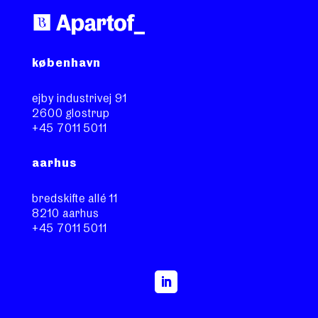
københavn
ejby industrivej 91
2600 glostrup
+45 7011 5011
aarhus
bredskifte allé 11
8210 aarhus
+45 7011 5011