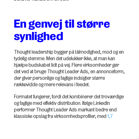
En genvej til større
synlighed
Thought leadership bygger på tålmodighed, mod og en
tydelig stemme. Men det udelukker ikke, at man kan
hjælpe budskabet lidt på vej. Flere virksomheder gør
det ved at bruge Thought Leader Ads, en annonceform,
der giver personlige og faglige indsigter større
rækkevidde og mere relevans i feedet.
Formatet fungerer, fordi det kombinerer det troværdige
og faglige med effektiv distribution. Ifølge LinkedIn
performer Thought Leader Ads markant bedre end
klassiske opslag fra virksomhedsprofiler, med
1,7
gange flere klik og 1,6 gange højere engagement i
gennemsnit
.
Det ser vi også i praksis. Når budskabet kommer fra et