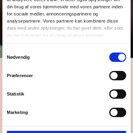
Thought
din brug af vores hjemmeside med vores partnere inden
for sociale medier, annonceringspartnere og
analysepartnere. Vores partnere kan kombinere disse
leadership
data med andre oplysninger, du har givet dem, eller som
de har indsamlet fra din brug af deres tjenester.
Samtykkevalg
Nødvendig
Præferencer
dato
7. maj 2025
Statistik
forfatter
Ida Marie Lindegaard
Marketing
Mening over
markedsføring