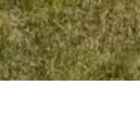
kunde
Frederikshavn Forsyning
branche
Offentlig
services
#Indsigtsarbejde